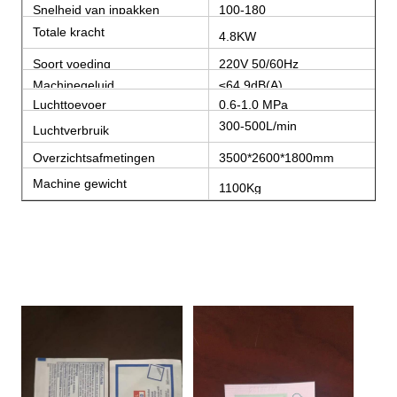
Snelheid van inpakken
100-180
zakken/minuut
Totale kracht
4.8KW
Soort voeding
220V 50/60Hz
Machinegeluid
≤64.9dB(A)
Luchttoevoer
0,6-1,0 MPa
300-500L/min
Luchtverbruik
Overzichtsafmetingen
3500*2600*1800mm
(L*B*H)
Machine gewicht
1100Kg