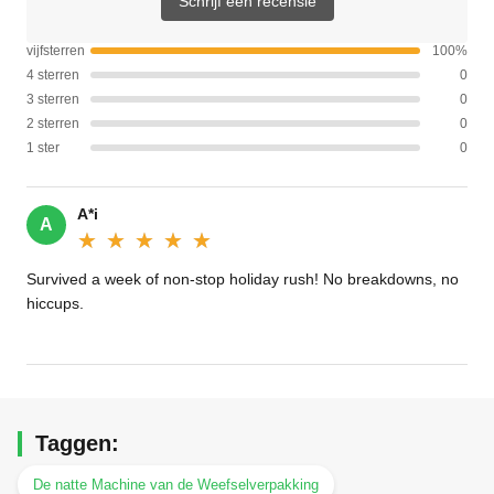
Schrijf een recensie
vijfsterren
100%
4 sterren
0
3 sterren
0
2 sterren
0
1 ster
0
A*i
A
★★★★★
★★★★★
Survived a week of non-stop holiday rush! No breakdowns, no
hiccups.
Taggen:
De natte Machine van de Weefselverpakking