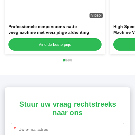
VIDEO
Professionele eenpersoons natte
High Spee
veegmachine met vierzijdige afdichting
Machine Vi
Pad Packa
Vind de beste prijs
Stuur uw vraag rechtstreeks
naar ons
*