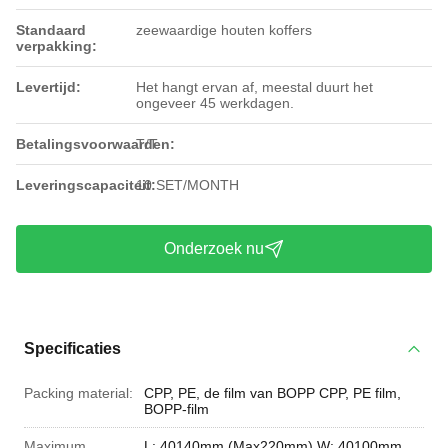
Standaard
zeewaardige houten koffers
verpakking:
Levertijd:
Het hangt ervan af, meestal duurt het
ongeveer 45 werkdagen.
Betalingsvoorwaarden:
T/T
Leveringscapaciteit:
10 SET/MONTH
Onderzoek nu
Specificaties
Packing material:
CPP, PE, de film van BOPP CPP, PE film,
BOPP-film
Maximum
L: 40140mm (Max220mm) W: 40100mm