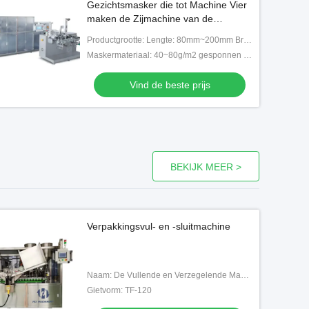
Gezichtsmasker die tot Machine Vier
maken de Zijmachine van de
maskerverpakking
Productgrootte: Lengte: 80mm~200mm Breedte ×: 80mm180mm (L*W)
Maskermateriaal: 40~80g/m2 gesponnen Niet-geweven/niet-geweven parelfilm/heet broodje/zijde
Vind de beste prijs
BEKIJK MEER >
Verpakkingsvul- en -sluitmachine
Naam: De Vullende en Verzegelende Machine van de kosmetische Roombuis
Gietvorm: TF-120