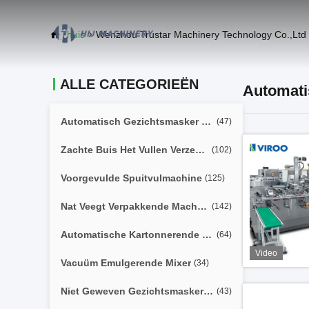
Thuis
Wenzhou Trustar Machinery Technology Co.,Ltd
ALLE CATEGORIEËN
Automati
Automatisch Gezichtsmasker Die Machine Maken
(47)
Zachte Buis Het Vullen Verzegelende Machine
(102)
Voorgevulde Spuitvulmachine
(125)
Nat Veegt Verpakkende Machine Af
(142)
Automatische Kartonnerende Machine
(64)
Video
Vacuüm Emulgerende Mixer
(34)
Niet Geweven Gezichtsmasker Die Machine Maken
(43)