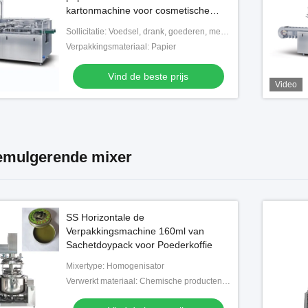
kartonmachine voor cosmetische
buizen Flessen potten
Sollicitatie: Voedsel, drank, goederen, medisch, chemisch,
Verpakkingsmateriaal: Papier
Vind de beste prijs
Video
mulgerende mixer
SS Horizontale de
Verpakkingsmachine 160ml van
Sachetdoypack voor Poederkoffie
Mixertype: Homogenisator
Verwerkt materiaal: Chemische producten, Voedsel, Geneeskunde