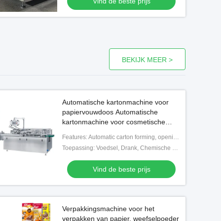
Vind de beste prijs
BEKIJK MEER >
Automatische kartonmachine voor
papiervouwdoos Automatische
kartonmachine voor cosmetische
buizen Flessen potten
Features: Automatic carton forming, opening, filling, sealing, and batch number printing
Toepassing: Voedsel, Drank, Chemische Goederen, Medisch,
Vind de beste prijs
Verpakkingsmachine voor het
verpakken van papier, weefselpoeder