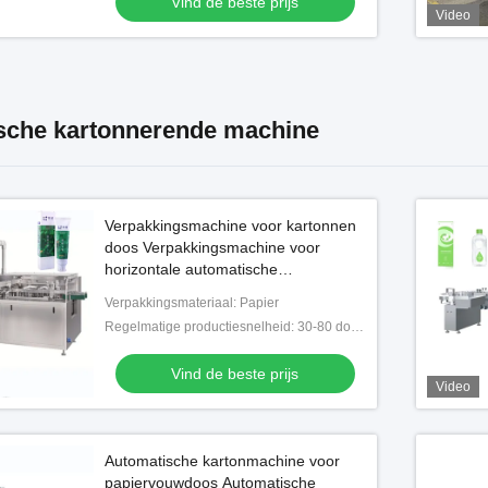
Vind de beste prijs
Video
sche kartonnerende machine
Verpakkingsmachine voor kartonnen
doos Verpakkingsmachine voor
horizontale automatische
kartonmachine Kartonmachines
Verpakkingsmateriaal: Papier
Regelmatige productiesnelheid: 30-80 dozen/min
Vind de beste prijs
Video
Automatische kartonmachine voor
papiervouwdoos Automatische