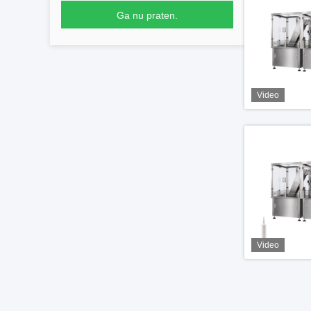
Ga nu praten.
Video
Video