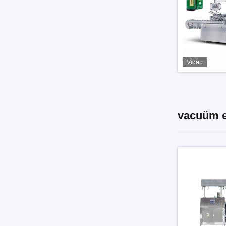
Video
vacuüm e