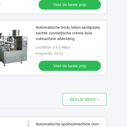
Vind de beste prijs
Video
Automatische body lotion tandpasta
Hot Sale Automatische
Verpakkingsma
zachte cosmetische crème buis
buisvulmachine en crème
kartonne
vulmachine afdichting
cosmetische afdichting
Verpakkingsma
Luchtdruk: 0.6-0.8Mpa
horizontale a
Vind de beste prijs
Vind de bes
Frequentie: 50 Hz
kartonmachine K
Vind de beste prijs
BEKIJK MEER >
Automatische spuitvulmachine voor