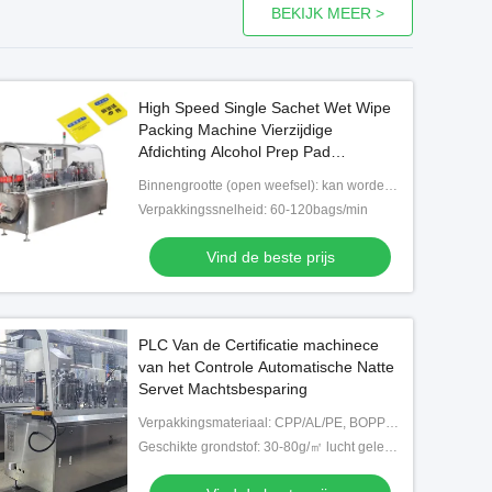
BEKIJK MEER >
High Speed Single Sachet Wet Wipe
Packing Machine Vierzijdige
Afdichting Alcohol Prep Pad
Packaging Machine
Binnengrootte (open weefsel): kan worden aangepast
Verpakkingssnelheid: 60-120bags/min
Vind de beste prijs
PLC Van de Certificatie machinece
van het Controle Automatische Natte
Servet Machtsbesparing
Verpakkingsmateriaal: CPP/AL/PE, BOPP/PE/AL/PE, PAPER/PE/AL
Geschikte grondstof: 30-80g/㎡ lucht gelegd document, spunlace/warmwals niet-geweven stof