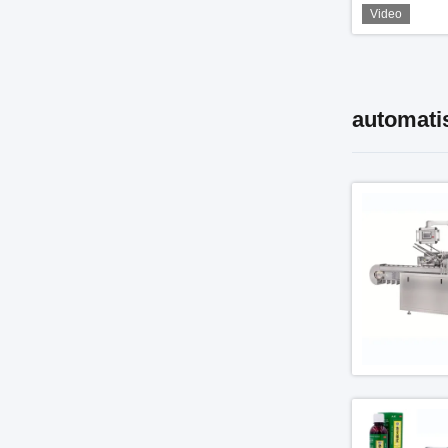
Video
automati