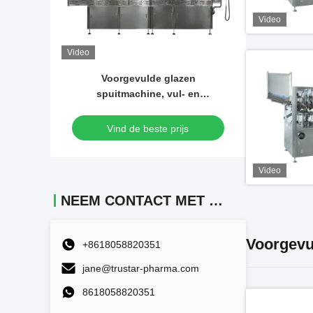
Video
Video
Video
Automatische glazen
Deskt
n
injectiespuitvulmachine Gel
vacuüms
ie
hyaluronzuur
stro
injectiespuitvulmachine
Vind de beste prijs
Vi
Video
NEEM CONTACT MET ONS OP
Voorgevu
+8618058820351
jane@trustar-pharma.com
8618058820351