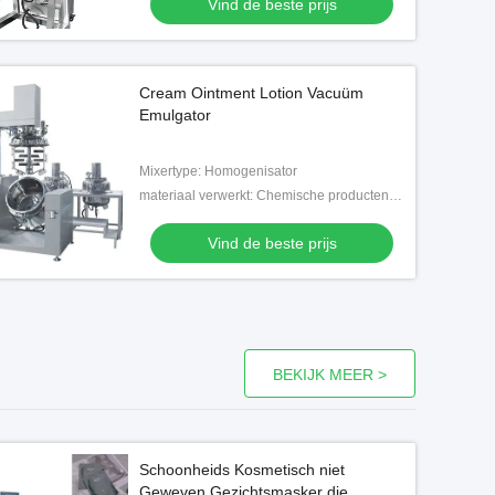
Vind de beste prijs
Cream Ointment Lotion Vacuüm
Emulgator
Mixertype: Homogenisator
materiaal verwerkt: Chemische producten, Voedsel, Geneeskunde
Vind de beste prijs
BEKIJK MEER >
Schoonheids Kosmetisch niet
Geweven Gezichtsmasker die