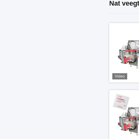
Nat veeg
Video