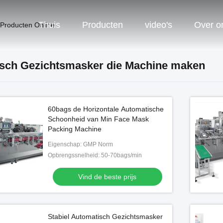
Thuis
Producten
video's
Over o
 Producten Online
sch Gezichtsmasker die Machine maken
60bags de Horizontale Automatische
Schoonheid van Min Face Mask
Packing Machine
Eigenschap: GMP Norm
Opbrengssnelheid: 50-70bags/min
Vind de beste prijs
Stabiel Automatisch Gezichtsmasker