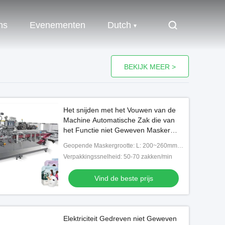
ns
Evenementen
Dutch
BEKIJK MEER >
Het snijden met het Vouwen van de
Machine Automatische Zak die van
het Functie niet Geweven Masker
Gezichtsmaskermachine vormen
Geopende Maskergrootte: L: 200~260mm W: 200~260mm
Verpakkingssnelheid: 50-70 zakken/min
Vind de beste prijs
Elektriciteit Gedreven niet Geweven