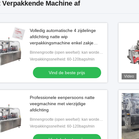
t Verpakkende Machine af
Volledig automatische 4 zijdelinge
afdichting natte wip
verpakkingsmachine enkel zakje
alcohol zwab verpakkingsmachine
Binnengrootte (open weefsel): kan worden aangepast
Verpakkingssnelheid: 60-120bags/min
Vind de beste prijs
Video
Professionele eenpersoons natte
veegmachine met vierzijdige
afdichting
Binnengrootte (open weefsel): kan worden aangepast
Verpakkingssnelheid: 60-120bags/min