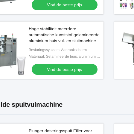
Vind de beste prijs
Video
Hoge stabiliteit meerdere
op-spuitvuller met
Automatische cockroach gel
automatische kunststof gelamineerde
ysteem en laminaire
lokaas spuit vul- en dopmachine
aluminium buis vul- en sluitmachine
mingsbescherming
te koop
Besturingssysteem: Aanraakscherm
nd de beste prijs
Vind de beste prijs
Materiaal: Gelamineerde buis, aluminium buis, plastic buis
Vind de beste prijs
lde spuitvulmachine
Plunger doseringsspuit Filler voor