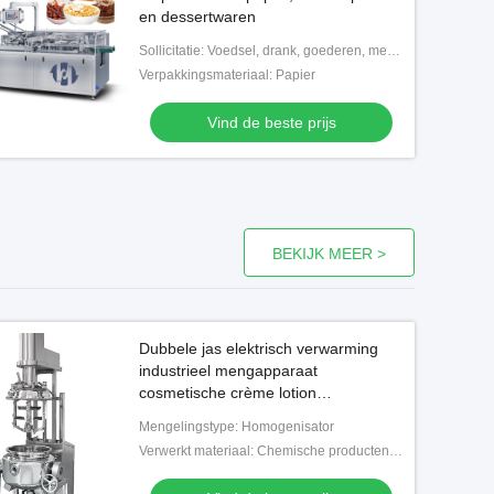
en dessertwaren
Sollicitatie: Voedsel, drank, goederen, medisch, chemisch,
Verpakkingsmateriaal: Papier
Vind de beste prijs
BEKIJK MEER >
Dubbele jas elektrisch verwarming
industrieel mengapparaat
cosmetische crème lotion
homogeniserende tank vacuüm
Mengelingstype: Homogenisator
emulgeren
Verwerkt materiaal: Chemische producten, Voedsel, Geneeskunde