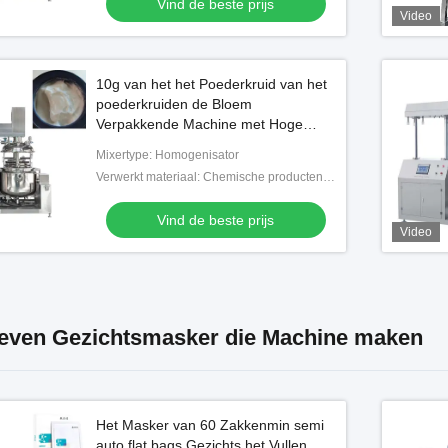
Vind de beste prijs
Video
10g van het het Poederkruid van het
poederkruiden de Bloem
Verpakkende Machine met Hoge
Verpakkingssnelheid
Mixertype: Homogenisator
Verwerkt materiaal: Chemische producten, Voedsel, Geneeskunde
Vind de beste prijs
Video
even Gezichtsmasker die Machine maken
Het Masker van 60 Zakkenmin semi
auto flat bags Gezichts het Vullen