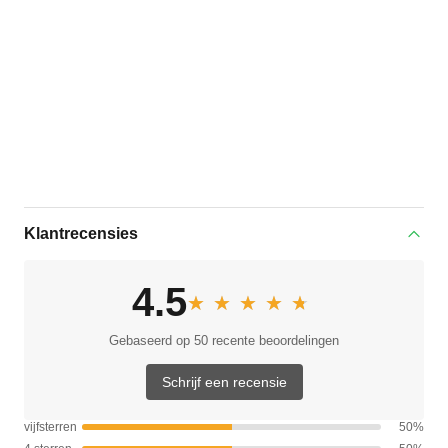
Klantrecensies
4.5
★★★★★
★★★★★
Gebaseerd op 50 recente beoordelingen
Schrijf een recensie
vijfsterren
50%