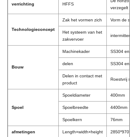
De horizontal
verrichting
HFFS
verzegelt
Zak het vormen zich
Vorm de spoe
Technologieconcept
Het systeem van het
intermitteren
zakvervoer
Machinekader
SS304 en kool
delen
SS304 en alu
Bouw
Delen in contact met
Roestvrij sta
product
Spoeldiameter
400mm
Spoel
Spoelbreedte
4400mm
Spoelkern
76mm
afmetingen
Length×width×height
2850*970*1