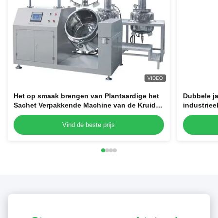
VIDEO
Het op smaak brengen van Plantaardige het
Dubbele ja
Sachet Verpakkende Machine van de Kruid
industrie
Vlakke Zak met Zak 85
crème lot
emulgeren
Vind de beste prijs