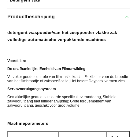
,
Detergent Was
Productbeschrijving
detergent waspoeder/van het zeeppoeder vlakke zak
volledige automatische verpakkende machines
Voordelen:
De onafhankelijke Eenheid van Filmunwilding
Verzeker goede controle van film tnsile kracht; Flexibeler voor de breedte
van het filmbroodje of zakspecificatie; Het betere Doypack-vormen zich.
Servovooruitgangssysteem
Gemakkelijke geautomatiseerde specificatieverandering; Stabiele
zakvooruitgang met minder afwijking; Grote torquemoment van
zakvooruitgang, geschikt voor groot volume
Machineparameters