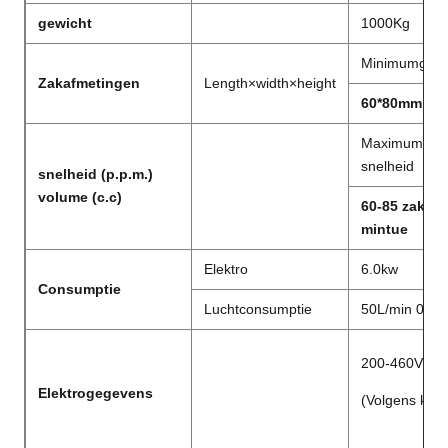
gewicht
1000Kg
Minimumgroo
Zakafmetingen
Length×width×height
60*80mm
Maximum
snelheid
snelheid (p.p.m.)
volume (c.c)
60-85 zak pe
mintue
Elektro
6.0kw
Consumptie
Luchtconsumptie
50L/min 0.6
200-460V/50
Elektrogegevens
(Volgens kla