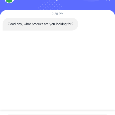
2:29 PM
Tel: 86-180-5882-0351
Good day, what product are you looking for?
E-mail:
jane@trustar-pharma.com
Over ons
Evenementen
bedrijfsprofiel
Nieuws
Rondleiding door de
Case
fabriek
Kwaliteitscontrole
Sitemap
Copyright © 2019-2026 Wenzhou Trustar Machinery Technology Co.,Ltd.