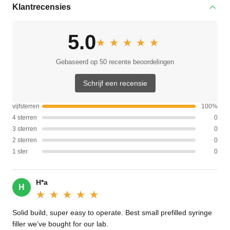
Klantrecensies
5.0
★★★★★
★★★★★
Gebaseerd op 50 recente beoordelingen
Schrijf een recensie
vijfsterren
100%
4 sterren
0
3 sterren
0
2 sterren
0
1 ster
0
H*a
H
★★★★★
★★★★★
Solid build, super easy to operate. Best small prefilled syringe
filler we’ve bought for our lab.