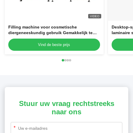
VIDEO
Filling machine voor cosmetische
Desktop-s
diergeneeskundig gebruik Gemakkelijk te
laminaire
bedienen 220V wegwerp plasticspuitenvuller
Vind de beste prijs
Stuur uw vraag rechtstreeks
naar ons
*