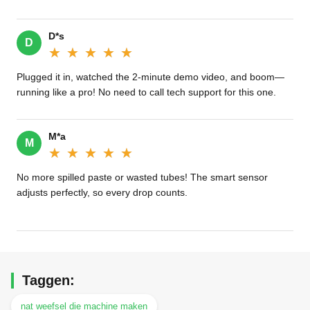
D*s
D
★★★★★
★★★★★
Plugged it in, watched the 2-minute demo video, and boom—
running like a pro! No need to call tech support for this one.
M*a
M
★★★★★
★★★★★
No more spilled paste or wasted tubes! The smart sensor
adjusts perfectly, so every drop counts.
Taggen:
nat weefsel die machine maken