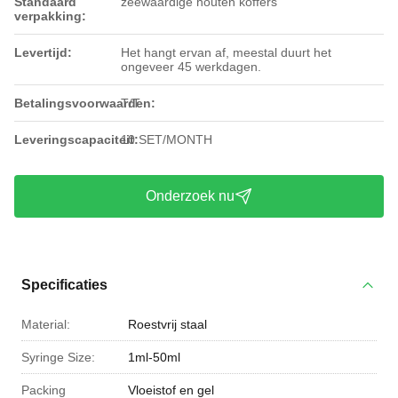
Standaard
zeewaardige houten koffers
verpakking:
Levertijd:
Het hangt ervan af, meestal duurt het
ongeveer 45 werkdagen.
Betalingsvoorwaarden:
T/T
Leveringscapaciteit:
10 SET/MONTH
Onderzoek nu
Specificaties
Material:
Roestvrij staal
Syringe Size:
1ml-50ml
Packing
Vloeistof en gel