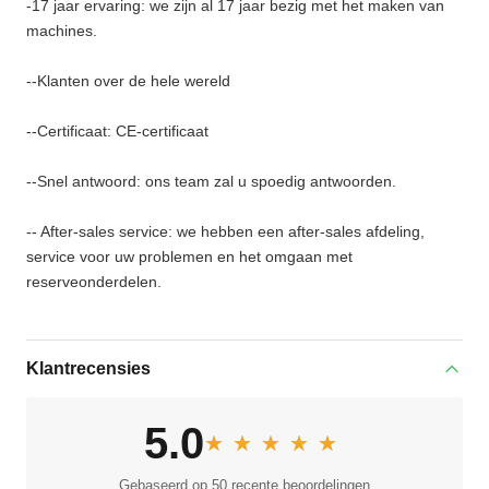
-17 jaar ervaring: we zijn al 17 jaar bezig met het maken van
machines.
--Klanten over de hele wereld
--Certificaat: CE-certificaat
--Snel antwoord: ons team zal u spoedig antwoorden.
-- After-sales service: we hebben een after-sales afdeling,
service voor uw problemen en het omgaan met
reserveonderdelen.
Klantrecensies
5.0
★★★★★
★★★★★
Gebaseerd op 50 recente beoordelingen