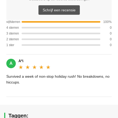
Schrijf een recensie
vijfsterren
100%
4 sterren
0
3 sterren
0
2 sterren
0
1 ster
0
A*i
A
★★★★★
★★★★★
Survived a week of non-stop holiday rush! No breakdowns, no
hiccups.
Taggen: