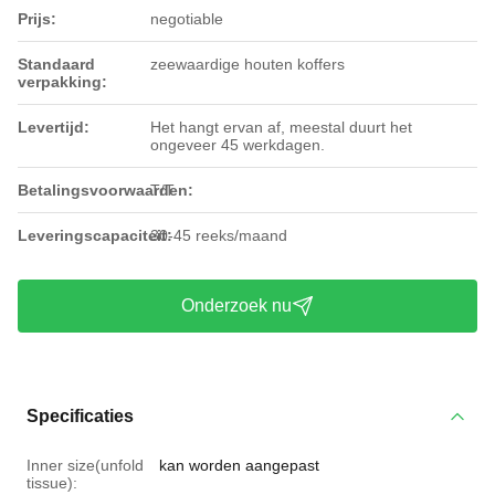
Prijs:
negotiable
Standaard
zeewaardige houten koffers
verpakking:
Levertijd:
Het hangt ervan af, meestal duurt het
ongeveer 45 werkdagen.
Betalingsvoorwaarden:
T/T
Leveringscapaciteit:
30-45 reeks/maand
Onderzoek nu
Specificaties
Inner size(unfold
kan worden aangepast
tissue):