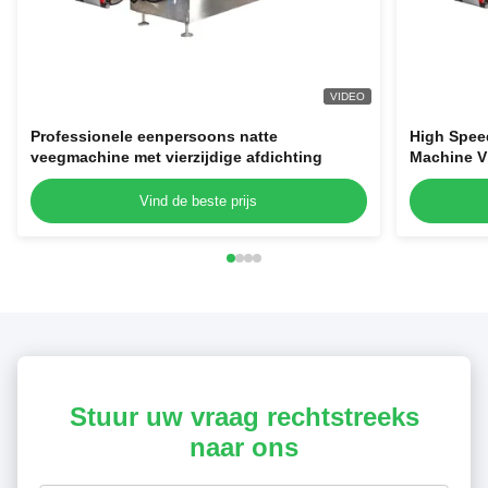
VIDEO
Professionele eenpersoons natte
High Spee
veegmachine met vierzijdige afdichting
Machine Vi
Pad Packa
Vind de beste prijs
Stuur uw vraag rechtstreeks
naar ons