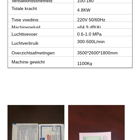
Verpakkingssnelheid:
100-180
zakken/minuut
Totale kracht
4.8KW
Type voeding:
220V 50/60Hz
Machinegeluid
≤64,9 dB(A)
Luchttoevoer
0,6-1,0 MPa
300-500L/min
Luchtverbruik
Overzichtsafmetingen
3500*2600*1800mm
(L*W*H)
Machine gewicht
1100Kg