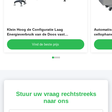
Klein Hoog de Configuratie Laag
Automatis
Energieverbruik van de Doos vast
cellophan
Verpakkende Machine
hoge stabil
Vind de beste prijs
Stuur uw vraag rechtstreeks
naar ons