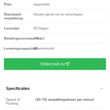
Prijs:
negotiable
Standaard
Houten geval om te verschepen
verpakking:
Levertijd:
30 Dagen
Betalingsvoorwaarden:
T/T L/C
Leveringscapaciteit:
30sets/month
Onderzoek nu
Specificaties
Speed of
(30-70) verpakkingsdozen per minuut
Packing: