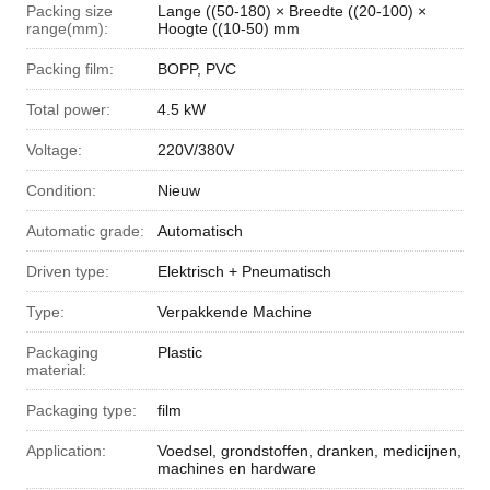
Packing size
Lange ((50-180) × Breedte ((20-100) ×
range(mm):
Hoogte ((10-50) mm
Packing film:
BOPP, PVC
Total power:
4.5 kW
Voltage:
220V/380V
Condition:
Nieuw
Automatic grade:
Automatisch
Driven type:
Elektrisch + Pneumatisch
Type:
Verpakkende Machine
Packaging
Plastic
material:
Packaging type:
film
Application:
Voedsel, grondstoffen, dranken, medicijnen,
machines en hardware