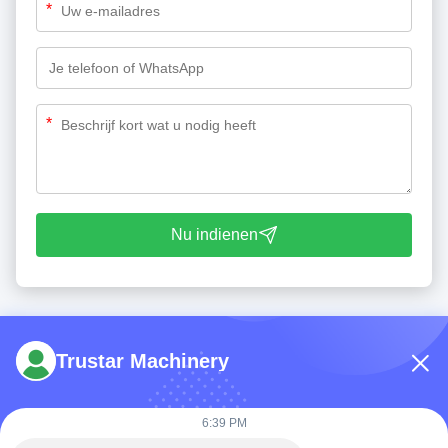
*
*
Nu indienen
Trustar Machinery
6:39 PM
Tel: 86-180-5882-0351