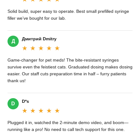
Solid build, super easy to operate. Best small prefilled syringe
filler we’ve bought for our lab.
Дмитрий Dmitry
Д
★★★★★
★★★★★
Game-changer for pet meds! The bite-resistant syringes
survive even the feistiest cats. Graduated dosing makes dosing
easier. Our staff cuts preparation time in half – furry patients
thank us!
D*s
D
★★★★★
★★★★★
Plugged it in, watched the 2-minute demo video, and boom—
running like a pro! No need to call tech support for this one.