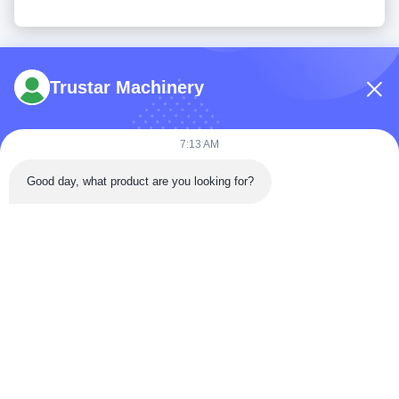
Trustar Machinery
7:13 AM
Tel: 86-180-5882-0351
Good day, what product are you looking for?
E-mail:
jane@trustar-pharma.com
Over ons
Evenementen
bedrijfsprofiel
Nieuws
Rondleiding door de
Case
fabriek
Kwaliteitscontrole