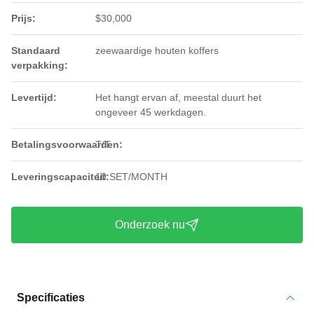
Prijs:
$30,000
Standaard
zeewaardige houten koffers
verpakking:
Levertijd:
Het hangt ervan af, meestal duurt het
ongeveer 45 werkdagen.
Betalingsvoorwaarden:
T/T
Leveringscapaciteit:
10 SET/MONTH
Onderzoek nu
Specificaties