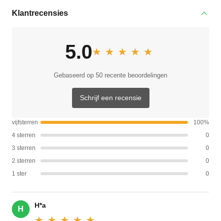
Klantrecensies
5.0
★★★★★
★★★★★
Gebaseerd op 50 recente beoordelingen
Schrijf een recensie
vijfsterren
100%
4 sterren
0
3 sterren
0
2 sterren
0
1 ster
0
H*a
H
★★★★★
★★★★★