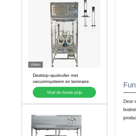
Video
Desktop-spuitvuller met
vacuümsysteem en laminaire
Fun
stromingsbescherming
Vind de beste prijs
Deze m
bodem-
produc