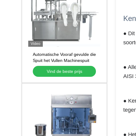
Ken
● Dit
soor
Video
Automatische Vooraf gevulde die
Spuit het Vullen Machinespuit
voor Tandpatroon Vloeibaar Gel
● All
Vind de beste prijs
vooraf wordt gevuld
AISI 
● Ker
tege
● Het