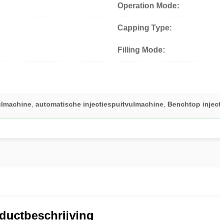
Operation Mode:
Capping Type:
Filling Mode:
ulmachine
,
automatische injectiespuitvulmachine
,
Benchtop injec
ductbeschrijving