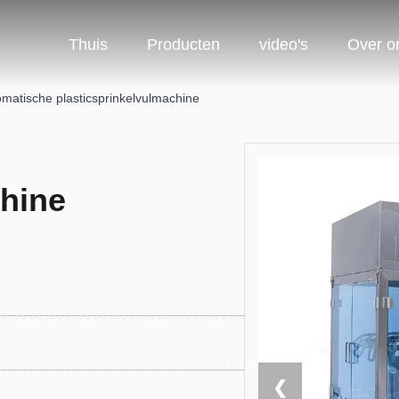
Thuis
Producten
video's
Over o
matische plasticsprinkelvulmachine
chine
❮