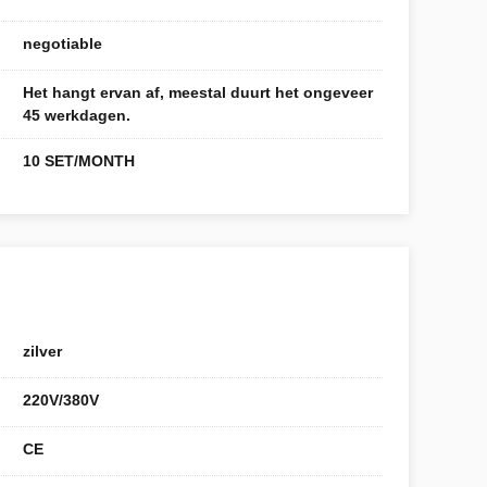
negotiable
Het hangt ervan af, meestal duurt het ongeveer
45 werkdagen.
10 SET/MONTH
zilver
220V/380V
CE