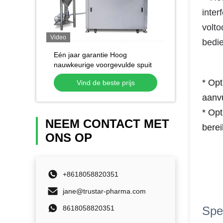
inter
volto
Video
bedi
Eén jaar garantie Hoog
nauwkeurige voorgevulde spuit
gel keramische wegwerppasta
* Opt
Vind de beste prijs
spuit vulmachine
aanvu
* Op
NEEM CONTACT MET
berei
ONS OP
+8618058820351
jane@trustar-pharma.com
8618058820351
Spec