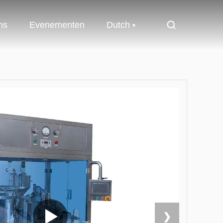
ns
Evenementen
Dutch
❯