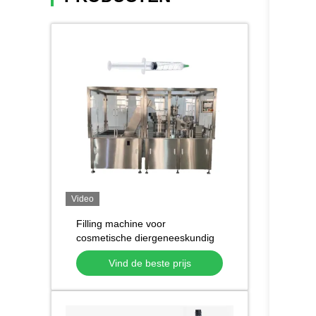
Video
Filling machine voor
cosmetische diergeneeskundig
gebruik Gemakkelijk te bedienen
Vind de beste prijs
220V wegwerp
plasticspuitenvuller