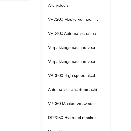
Alle video's
VPD200 Maskervulmachine voor het afdichten
VPD400 Automatische maskerverpakkingsmachine
Verpakkingsmachine voor natte doekjes VPD250
Verpakkingsmachine voor cellophanefolie
VPD800 High speed alcohol pad verpakkingsmachine
Automatische kartonmachine
VPD60 Masker vouwmachine
DPP250 Hydrogel maskerverpakkingsmachine