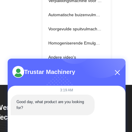
Verpakkingsmachine voor katoenstaafjes
Automatische buizenvulmachine
Voorgevulde spuitvulmachine
Homogeniserende Emulgerende Machine
Andere video's
Trustar Machinery
3:19 AM
Good day, what product are you looking 
enzhou Trustar Machinery
for?
echnology Co.,Ltd