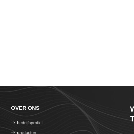
OVER ONS
W
T
bedrijfsprofiel
producten