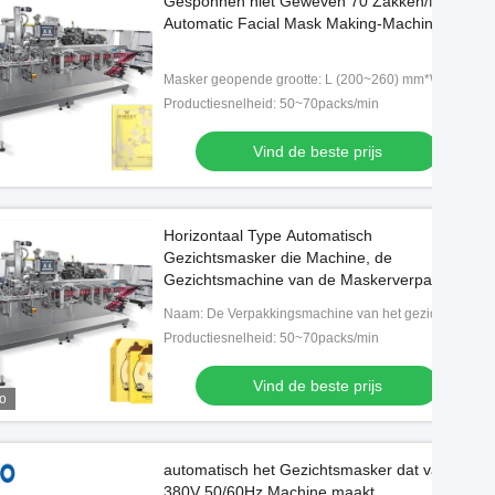
Gesponnen niet Geweven 70 Zakken/Min
Automatic Facial Mask Making-Machine
Masker geopende grootte: L (200~260) mm*W (200~260) mm
Productiesnelheid: 50~70packs/min
Vind de beste prijs
Horizontaal Type Automatisch
Gezichtsmasker die Machine, de
Gezichtsmachine van de Maskerverpakking
maken
Naam: De Verpakkingsmachine van het gezichtsmasker
Productiesnelheid: 50~70packs/min
Vind de beste prijs
o
automatisch het Gezichtsmasker dat van
380V 50/60Hz Machine maakt