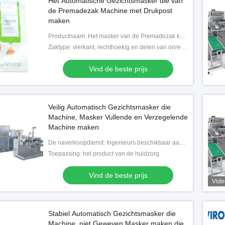
Het Automatische Gezichtsmasker die van
de Premadezak Machine met Drukpost
maken
Productnaam: Het masker van de Premadezak kosmetische gezichts het vullen verzegelende pakmachine
Zaktype: vierkant, rechthoekig en delen van onregelmatige vormzak
Vind de beste prijs
Veilig Automatisch Gezichtsmasker die
Machine, Masker Vullende en Verzegelende
Machine maken
De naverkoopdienst: Ingenieurs beschikbaar aan de dienstmachines overzee
Toepassing: het product van de huidzorg
Vind de beste prijs
Vide
Stabiel Automatisch Gezichtsmasker die
Machine, niet Geweven Masker maken die