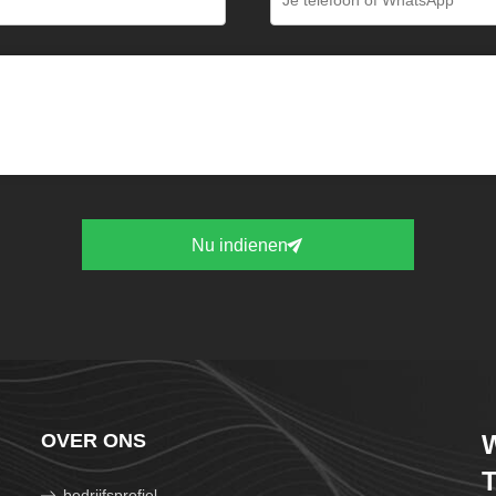
Nu indienen
OVER ONS
W
T
bedrijfsprofiel