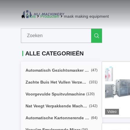
Thuis
Producten
mask making equipment
ALLE CATEGORIEËN
Automatisch Gezichtsmasker Die Machine Maken
(47)
Zachte Buis Het Vullen Verzegelende Machine
(101)
Voorgevulde Spuitvulmachine
(120)
Nat Veegt Verpakkende Machine Af
(142)
Video
Automatische Kartonnerende Machine
(64)
Vacuüm Emulgerende Mixer
(34)