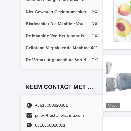
Niet Geweven Gezichtsmasker Die Machine Maken
(43)
Bladmasker Die Machine Vouwen
(20)
De Machine Van Het Alcoholstootkussen
(18)
Cellofaan Verpakkende Machine
(51)
De Verpakkingsmachine Van Het Hydrogelmasker
(14)
NEEM CONTACT MET ONS OP
+8618058820351
Video
jane@trustar-pharma.com
8618058820351