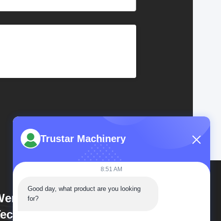
Trustar Machinery
8:51 AM
Good day, what product are you looking 
enzhou Trustar Machinery
for?
echnology Co.,Ltd