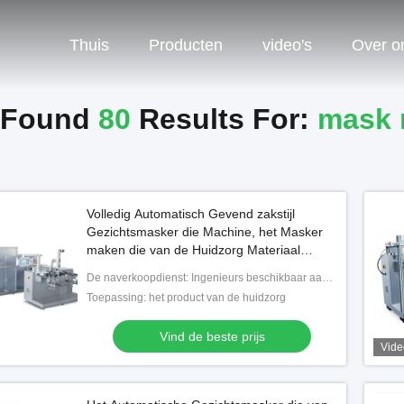
Thuis
Producten
video's
Over o
Found
80
Results For:
mask 
Volledig Automatisch Gevend zakstijl
Gezichtsmasker die Machine, het Masker
maken die van de Huidzorg Materiaal
maken
De naverkoopdienst: Ingenieurs beschikbaar aan de dienstmachines overzee
Toepassing: het product van de huidzorg
Vind de beste prijs
Vide