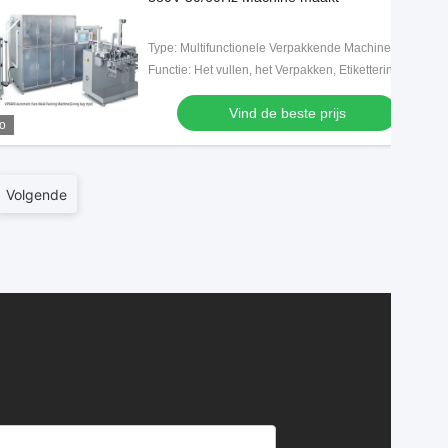
Type: Multifunctionele Verpakkende Machine
Functie: Het vullen, het Verpakken, Etikettering, het Verzegelen, het Lijmen, het Scheuren, het Vouwen
Vind de beste prijs
o
Volgende