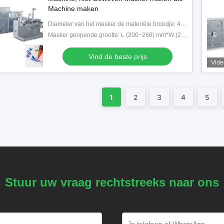
Machine maken
Diameter van het masker de materiële broodje: 40~80g/m2-spinnen-kant niet-geweven +Polypropylene niet-geweven stof/parelfilm
Masker geopende grootte: L (200~260) mm*W (200~260) mm
Vind de beste prijs
Vide
1
2
3
4
5
Stuur uw vraag rechtstreeks naar ons