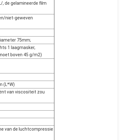
/, de gelamineerde film
en/niet-geweven
diameter 75mm;
chts 1 laagmasker,
 moet boven 45 g/m2)
 (L*W)
ënt van viscositeit zou
ne van de luchtcompressie