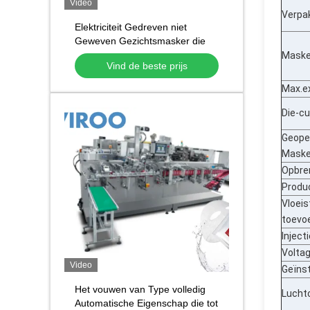
Video
Verpa
Elektriciteit Gedreven niet
Geweven Gezichtsmasker die
tot Machine Vier maken de
Maske
Vind de beste prijs
Zijmachine van de
maskerverpakking
Max.ex
Die-c
Geope
Maske
Opbre
Produc
Vloeis
toevo
Inject
Volta
Video
Geïns
Het vouwen van Type volledig
Lucht
Automatische Eigenschap die tot