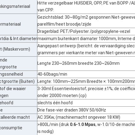
Hitte verzegelbaar HUISDIER, OPP, PE van BOPP /AL
kkingsmateriaal
van CPP.
Gezichtsblad: 30~80g/m2 gesponnen Niet-gewev
rmateriaal
parelfilm/heet broodje/zijde
Dragerblad: PET/Polyester /polypropylene-vezel
tdia & Int.diameter
maximum buitenkant diamater 1000mm, Interne 
Aangepast ontwerp (bericht: de vervaardiging sle
ut (Maskervorm)
grammers per vierkante meter van Niet-geweven
nde
Lengte 230~260mm breedte 230~260mm
rgrootte
ngssnelheid
40-60bags/min
tgrootte (Buiten)
Lengte: 100mm~225mm Breedte ×: 100mm200mm
tof die waaier
3-30ml Essentievloeistof; precisie ±1%; de coëffici
egen
onder 20000 moeten (cp)
iehoofd
slechts één hoofd
ge
Drie fase-vier draden 380V 50/60Hz
talleerde macht
AC 35Kw, (machinemacht ongeveer 18 KW)
>800L/min (druk
0.6-1.0 Mpas
, w-1.0/10-de machi
consumptie
is nodig)