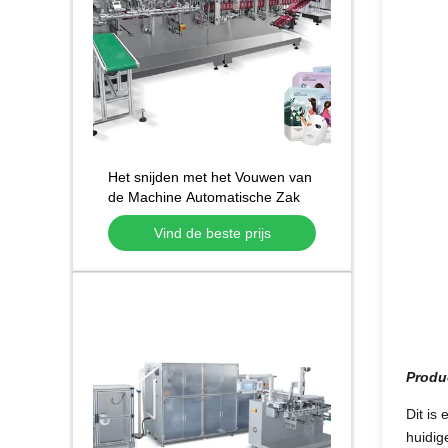
Het snijden met het Vouwen van
de Machine Automatische Zak
die van het Functie niet
Vind de beste prijs
Geweven Masker
Gezichtsmaskermachine vormen
Produ
Dit is
huidig