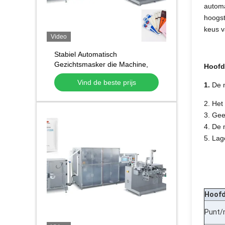
automa
hoogst
keus v
Video
Stabiel Automatisch
Gezichtsmasker die Machine,
Hoofd
niet Geweven Masker maken die
Vind de beste prijs
Machine maken
1.
De 
2. Het
3. Gee
4. De 
5. Lag
Hoofd
Punt/