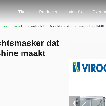
Thuis
Producten
video's
Over o
achine maken
automatisch het Gezichtsmasker dat van 380V 50/60
chtsmasker dat
chine maakt
❮