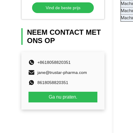
zak maken styule de
Machi
Vind de beste prijs
Kosmetische Gezichtsmachine
Machi
van de Maskerverpakking
Machi
NEEM CONTACT MET
ONS OP
+8618058820351
jane@trustar-pharma.com
8618058820351
Ga nu praten.