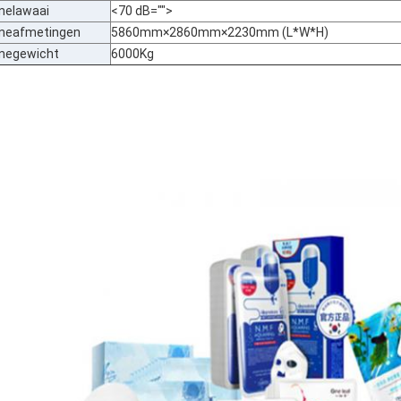
nelawaai
<70 dB="">
neafmetingen
5860mm×2860mm×2230mm (L*W*H)
negewicht
6000Kg