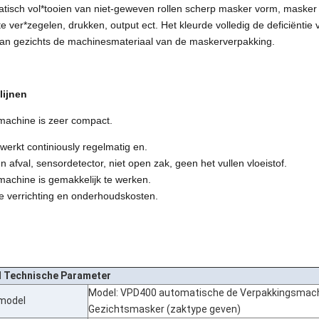
tisch vol*tooien van niet-geweven rollen scherp masker vorm, masker
e ver*zegelen, drukken, output ect. Het kleurde volledig de deficiëntie
an gezichts de machinesmateriaal van de maskerverpakking.
lijnen
machine is zeer compact.
 werkt continiously regelmatig en.
n afval, sensordetector, niet open zak, geen het vullen vloeistof.
machine is gemakkelijk te werken.
e verrichting en onderhoudskosten.
 Technische Parameter
Model: VPD400 automatische de Verpakkingsmachi
model
Gezichtsmasker (zaktype geven)