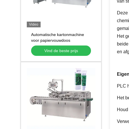
van s
Deze 
chemi
Video
gemak
Automatische kartonmachine
Het g
voor papiervouwdoos
beide
Automatische kartonmachine
Vind de beste prijs
en af
voor cosmetische buizen
Flessen potten
Eige
PLC h
Het b
Houd 
Verwe