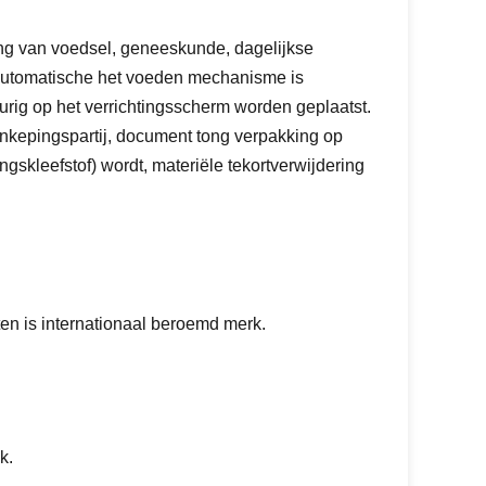
ng van voedsel, geneeskunde, dagelijkse
automatische het voeden mechanisme is
urig op het verrichtingsscherm worden geplaatst.
 inkepingspartij, document tong verpakking op
skleefstof) wordt, materiële tekortverwijdering
n is internationaal beroemd merk.
k.