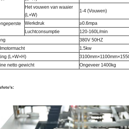
Het vouwen van waaier
1-4 (Vouwen)
(L×W)
Werkdruk
≥0.6mpa
ngeperste
Luchtconsumptie
120-160L/min
ing
380V 50HZ
dmotormacht
1.5kw
ting (L×W×H)
3100mm×1100mm×15
ne netto gewicht
Ongeveer 1400kg
sfoto's: