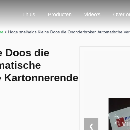
Thuis
Producten
video's
Over o
ne
Hoge snelheids Kleine Doos die Ononderbroken Automatische Ver
e Doos die
matische
e Kartonnerende
❮