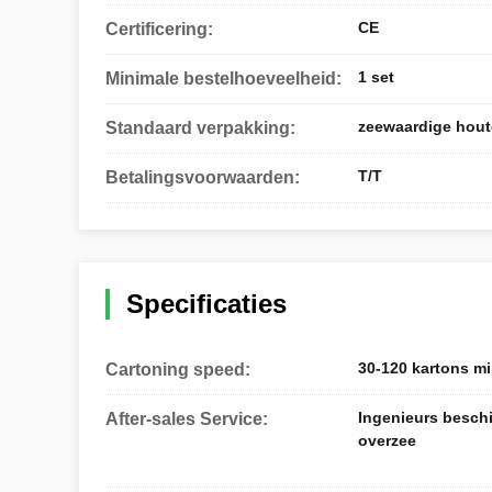
CE
Certificering:
1 set
Minimale bestelhoeveelheid:
zeewaardige hout
Standaard verpakking:
T/T
Betalingsvoorwaarden:
Specificaties
30-120 kartons m
Cartoning speed:
Ingenieurs besch
After-sales Service:
overzee