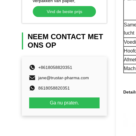
verpakken van papier,
weefselpoeder en dessertwaren
Vind de beste prijs
Same
lucht
NEEM CONTACT MET
Voed
ONS OP
Hoof
Afme
+8618058820351
Machi
jane@trustar-pharma.com
8618058820351
Detail
Ga nu praten.