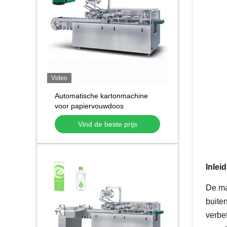
Video
Automatische kartonmachine
voor papiervouwdoos
Automatische kartonmachine
Vind de beste prijs
voor cosmetische buizen
Flessen potten
Inleid
De ma
buiten
verbet