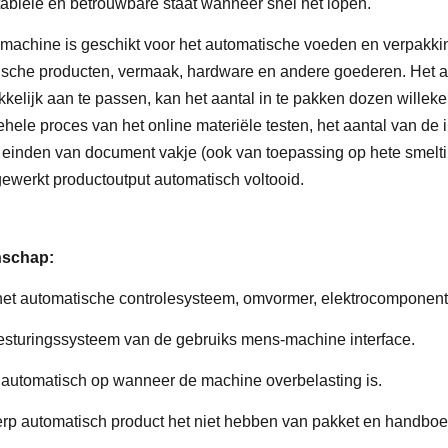
tabiele en betrouwbare staat wanneer snel het lopen.
machine is geschikt voor het automatische voeden en verpakki
sche producten, vermaak, hardware en andere goederen. Het 
kelijk aan te passen, kan het aantal in te pakken dozen willeke
ehele proces van het online materiële testen, het aantal van de
 einden van document vakje (ook van toepassing op hete smelting
gewerkt productoutput automatisch voltooid.
nschap:
et automatische controlesysteem, omvormer, elektrocomponente
esturingssysteem van de gebruiks mens-machine interface.
automatisch op wanneer de machine overbelasting is.
rp automatisch product het niet hebben van pakket en handboe