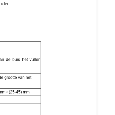
ucten.
an de buis het vullen
e grootte van het
 mm× (25-45) mm
㎜