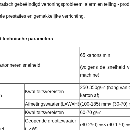
atisch gebeëindigd vertoningsprobleem, alarm en telling - prod
le prestaties en gemakkelijke verrichting.
 technische parameters:
65 kartons min
artonneren snelheid
(volgens de snelheid v
machine)
250-350g/㎡ (hang van d
Kwaliteitsvereisten
karton af)
n
Afmetingswaaier (L×W×H)
(100-185) mm× (30-70)
Kwaliteitsvereisten
60-70 g/㎡
Geopende groottewaaier
(80-250) ㎜× (90-170) 
et
(L×W)