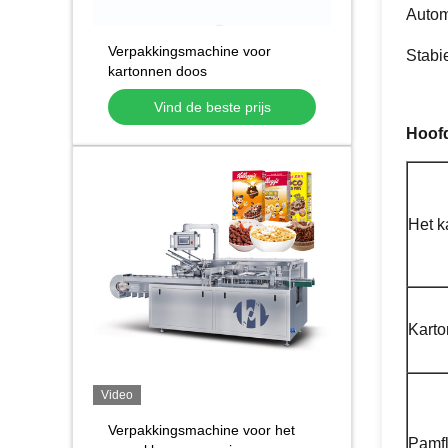
Autom
Verpakkingsmachine voor
Stabie
kartonnen doos
Verpakkingsmachine voor
Vind de beste prijs
horizontale automatische
kartonmachine Kartonmachines
Hoofd
Het k
Karto
Video
Verpakkingsmachine voor het
Pamfl