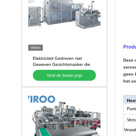
Prod
Video
Elektriciteit Gedreven niet
Deze 
Geweven Gezichtsmasker die
servo
tot Machine Vier maken de
geen b
Vind de beste prijs
Zijmachine van de
het oo
maskerverpakking
Hoo
Punt
Verp
Verpak