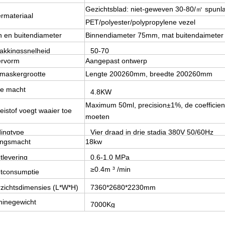
Gezichtsblad: niet-geweven 30-80/㎡ spunlac
rmateriaal
PET/polyester/polypropylene vezel
n en buitendiameter
Binnendiameter 75mm, mat buitendaimete
akkingssnelheid
50-70
rvorm
Aangepast ontwerp
zakken/minuut
maskergrootte
Lengte 200260mm, breedte 200260mm
le macht
4.8KW
Maximum 50ml, precision±1%, de coefficient
eistof voegt waaier toe
moeten
ingtype
Vier draad in drie stadia 380V 50/60Hz
ingsmacht
18kw
tlevering
0.6-1.0 MPa
≥0.4m ³ /min
tconsumptie
zichtsdimensies (L*W*H)
7360*2680*2230mm
inegewicht
7000Kg