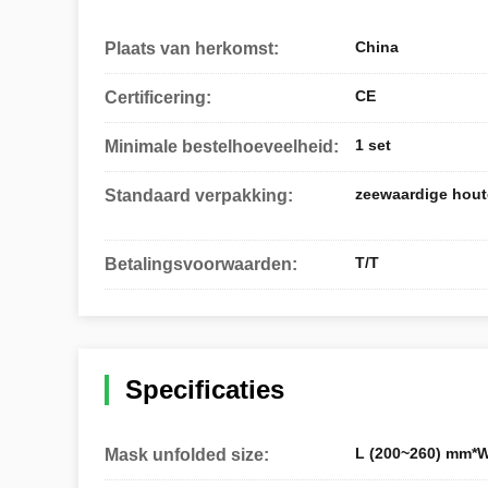
China
Plaats van herkomst:
CE
Certificering:
1 set
Minimale bestelhoeveelheid:
zeewaardige hout
Standaard verpakking:
T/T
Betalingsvoorwaarden:
Specificaties
L (200~260) mm*
Mask unfolded size: