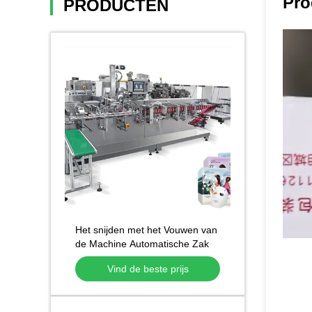
Pro
PRODUCTEN
Het snijden met het Vouwen van
de Machine Automatische Zak
die van het Functie niet
Vind de beste prijs
Geweven Masker
Gezichtsmaskermachine vormen