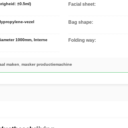
righeid: ±0.5ml)
Facial sheet:
lypropylene-vezel
Bag shape:
ameter 1000mm, Interne
Folding way:
iaal maken
,
masker productiemachine