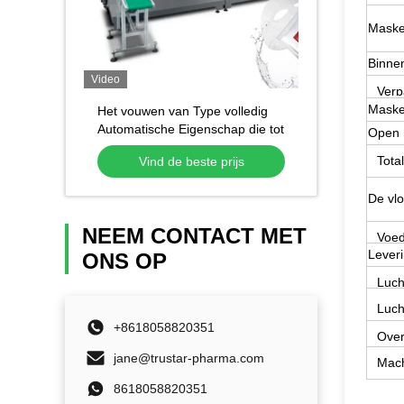
Maske
Binne
Video
Verp
Maske
Het vouwen van Type volledig
Automatische Eigenschap die tot
Open 
zak maken styule de
Tota
Vind de beste prijs
Kosmetische Gezichtsmachine
van de Maskerverpakking
De vlo
NEEM CONTACT MET
Voed
Lever
ONS OP
Luch
Luch
+8618058820351
Over
jane@trustar-pharma.com
Mach
8618058820351