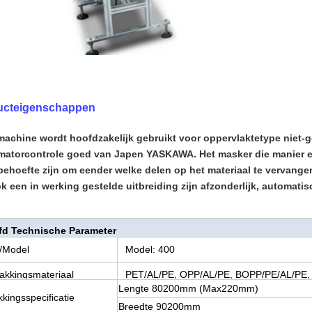
ucteigenschappen
machine wordt hoofdzakelijk gebruikt voor oppervlaktetype niet
matorcontrole goed van Japen YASKAWA. Het masker die manier e
ehoefte zijn om eender welke delen op het materiaal te vervangen
k een in werking gestelde uitbreiding zijn afzonderlijk, automatisc
fd Technische Parameter
/Model
Model: 400
akkingsmateriaal
PET/AL/PE, OPP/AL/PE, BOPP/PE/AL/PE,
Lengte 80200mm (Max220mm)
kingsspecificatie
Breedte 90200mm