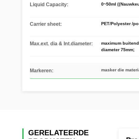
0~50ml ((Nauwkeu
Liquid Capacity:
PET/Polyester /po
Carrier sheet:
maximum buitendi
Max.ext. dia & Int.diameter:
diameter 75mm;
masker die mater
Markeren:
GERELATEERDE