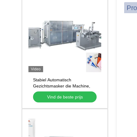
Pro
Video
Stabiel Automatisch
Gezichtsmasker die Machine,
niet Geweven Masker maken die
Vind de beste prijs
Machine maken