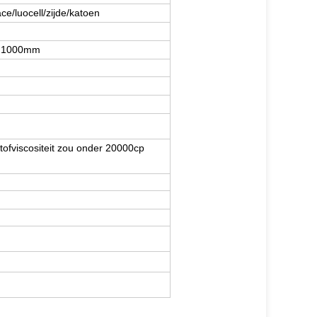
e/luocell/zijde/katoen
r 1000mm
ofviscositeit zou onder 20000cp