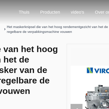
Thuis
Producten
video's
Over o
Het maskerknipsel die van het hoog rendementgezicht van het de
regelbare de verpakkingsmachine vouwen
e van het hoog
 het de
sker van de
egelbare de
 vouwen