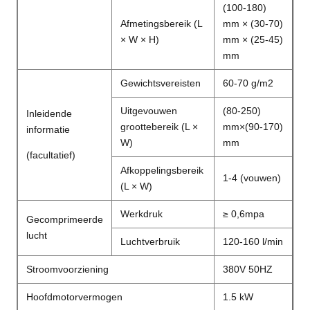
(100-180)
Afmetingsbereik (L
mm × (30-70)
× W × H)
mm × (25-45)
mm
Gewichtsvereisten
60-70 g/m2
Uitgevouwen
(80-250)
Inleidende
groottebereik (L ×
mm×(90-170)
informatie
W)
mm
(facultatief)
Afkoppelingsbereik
1-4 (vouwen)
(L × W)
Werkdruk
≥ 0,6mpa
Gecomprimeerde
lucht
Luchtverbruik
120-160 l/min
Stroomvoorziening
380V 50HZ
Hoofdmotorvermogen
1.5 kW