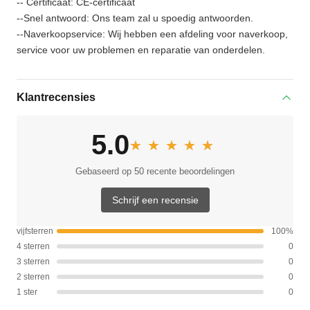
-- Certificaat: CE-certificaat
--Snel antwoord: Ons team zal u spoedig antwoorden.
--Naverkoopservice: Wij hebben een afdeling voor naverkoop,
service voor uw problemen en reparatie van onderdelen.
Klantrecensies
5.0
★★★★★
★★★★★
Gebaseerd op 50 recente beoordelingen
Schrijf een recensie
vijfsterren
100%
4 sterren
0
3 sterren
0
2 sterren
0
1 ster
0