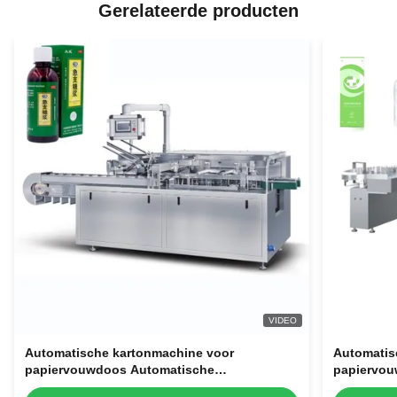
Gerelateerde producten
VIDEO
Automatische kartonmachine voor
Automatis
papiervouwdoos Automatische
papiervou
kartonmachine voor cosmetische buizen
kartonmac