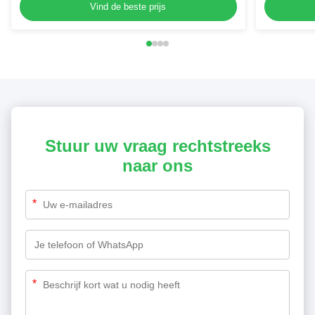
Flessen potten
Flessen p
Vind de beste prijs
Stuur uw vraag rechtstreeks
naar ons
*
*