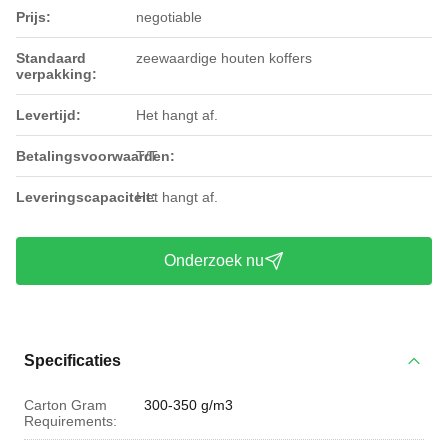
Prijs:
negotiable
Standaard
zeewaardige houten koffers
verpakking:
Levertijd:
Het hangt af.
Betalingsvoorwaarden:
T/T
Leveringscapaciteit:
Het hangt af.
Onderzoek nu
Specificaties
Carton Gram
300-350 g/m3
Requirements: